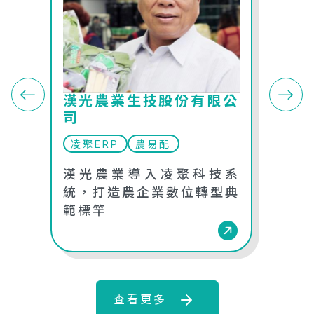
漢光農業生技股份有限公
瓊埔
司
凌聚
凌聚ERP
農易配
從友
漢光農業導入凌聚科技系
埔合
統，打造農企業數位轉型典
生態
範標竿
查看更多