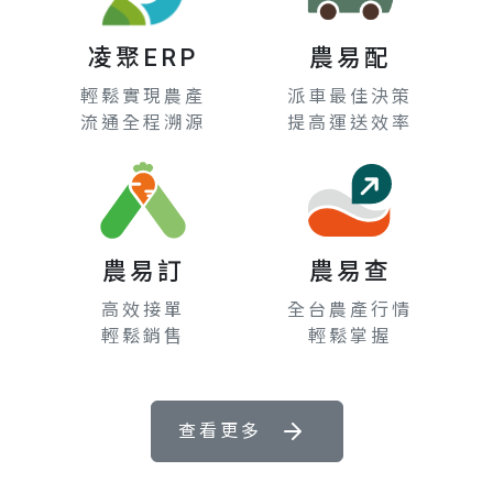
凌聚ERP
農易配
輕鬆實現農產
派車最佳決策
流通全程溯源
提高運送效率
農易訂
農易查
高效接單
全台農產行情
輕鬆銷售
輕鬆掌握
查看更多